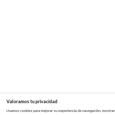
Dirección: C. Forja, 4, Puerta 2,
47008 Valladolid
Teléfono: 648231555
Valoramos tu privacidad
Usamos cookies para mejorar su experiencia de navegación, mostrarle